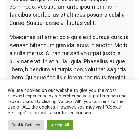
commodo. Vestibulum ante ipsum primis in
faucibus orci luctus et ultrices posuere cubilia
Curae; Suspendisse at luctus velit.
Maecenas sit amet odio quis est cursus cursus.
Aenean bibendum gravida lacus in auctor. Morbi
a nulla metus. Curabitur sed volutpat justo, a
pulvinar erat. In at nulla ligula. Phasellus augue
libero, bibendum et turpis non, volutpat sagittis
libero. Quisque facilisis lorem non risus feugiat
suscipit. Quisque sodales vulputate facilisis.
We use cookies on our website to give you the most
Quisque lobortis erat est, viverra tempor sem
relevant experience by remembering your preferences and
venenatis eget. Mauris consectetur risus eget
repeat visits. By clicking “Accept All”, you consent to the
use of ALL the cookies. However, you may visit "Cookie
augue dignissim, eu lobortis ante ornare.
Settings" to provide a controlled consent.
Phasellus nec pharetra ex, quis dictum nulla.
Cookie Settings
Accept All
Quisque et massa erat. Integer eget odio vel
velit efficitur molestie.