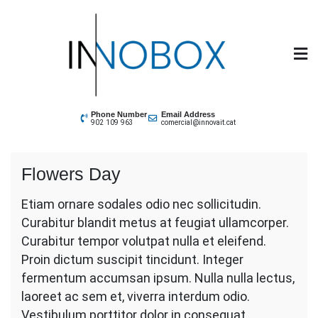
Skip
to
content
INNOBOX
Phone Number
Email Address
902 109 963
comercial@innovait.cat
Flowers Day
Etiam ornare sodales odio nec sollicitudin.
Curabitur blandit metus at feugiat ullamcorper.
Curabitur tempor volutpat nulla et eleifend.
Proin dictum suscipit tincidunt. Integer
fermentum accumsan ipsum. Nulla nulla lectus,
laoreet ac sem et, viverra interdum odio.
Vestibulum porttitor dolor in consequat