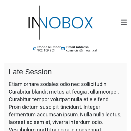
Skip
to
content
INNOBOX
Phone Number
Email Address
902 109 963
comercial@innovait.cat
Late Session
Etiam ornare sodales odio nec sollicitudin.
Curabitur blandit metus at feugiat ullamcorper.
Curabitur tempor volutpat nulla et eleifend.
Proin dictum suscipit tincidunt. Integer
fermentum accumsan ipsum. Nulla nulla lectus,
laoreet ac sem et, viverra interdum odio.
Vestibulum porttitor dolor in consequat