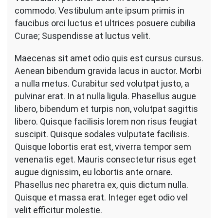
commodo. Vestibulum ante ipsum primis in
faucibus orci luctus et ultrices posuere cubilia
Curae; Suspendisse at luctus velit.
Maecenas sit amet odio quis est cursus cursus.
Aenean bibendum gravida lacus in auctor. Morbi
a nulla metus. Curabitur sed volutpat justo, a
pulvinar erat. In at nulla ligula. Phasellus augue
libero, bibendum et turpis non, volutpat sagittis
libero. Quisque facilisis lorem non risus feugiat
suscipit. Quisque sodales vulputate facilisis.
We use cookies on our website to give you the most
Quisque lobortis erat est, viverra tempor sem
relevant experience by remembering your preferences and
venenatis eget. Mauris consectetur risus eget
repeat visits. By clicking “Accept All”, you consent to the
use of ALL the cookies. However, you may visit "Cookie
augue dignissim, eu lobortis ante ornare.
Settings" to provide a controlled consent.
Phasellus nec pharetra ex, quis dictum nulla.
Cookie Settings
Accept All
Quisque et massa erat. Integer eget odio vel
velit efficitur molestie.