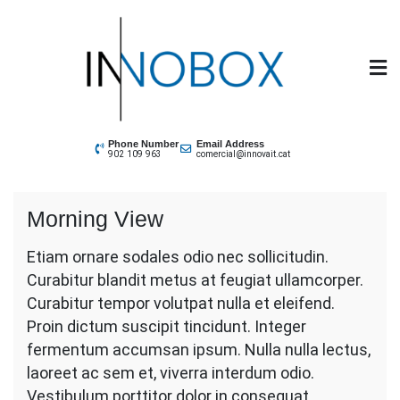
Skip
to
content
INNOBOX
Phone Number
Email Address
902 109 963
comercial@innovait.cat
Morning View
Etiam ornare sodales odio nec sollicitudin.
Curabitur blandit metus at feugiat ullamcorper.
Curabitur tempor volutpat nulla et eleifend.
Proin dictum suscipit tincidunt. Integer
fermentum accumsan ipsum. Nulla nulla lectus,
laoreet ac sem et, viverra interdum odio.
Vestibulum porttitor dolor in consequat