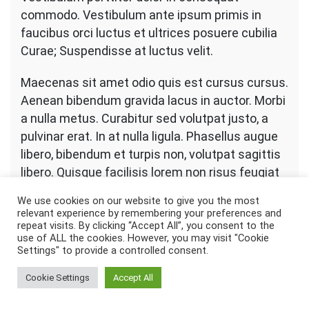
commodo. Vestibulum ante ipsum primis in
faucibus orci luctus et ultrices posuere cubilia
Curae; Suspendisse at luctus velit.
Maecenas sit amet odio quis est cursus cursus.
Aenean bibendum gravida lacus in auctor. Morbi
a nulla metus. Curabitur sed volutpat justo, a
pulvinar erat. In at nulla ligula. Phasellus augue
libero, bibendum et turpis non, volutpat sagittis
libero. Quisque facilisis lorem non risus feugiat
suscipit. Quisque sodales vulputate facilisis.
We use cookies on our website to give you the most
Quisque lobortis erat est, viverra tempor sem
relevant experience by remembering your preferences and
venenatis eget. Mauris consectetur risus eget
repeat visits. By clicking “Accept All”, you consent to the
use of ALL the cookies. However, you may visit "Cookie
augue dignissim, eu lobortis ante ornare.
Settings" to provide a controlled consent.
Phasellus nec pharetra ex, quis dictum nulla.
Cookie Settings
Accept All
Quisque et massa erat. Integer eget odio vel
velit efficitur molestie.