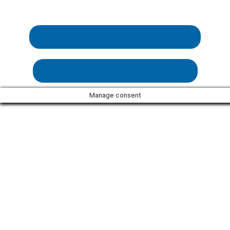
Manual de funcionament i configuració
Manual de funcionalitats dashboards
Manage consent